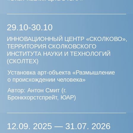
Пирогова (г. Минск, Республика
Беларусь)
06.09
ИНОВАЦИОННЫЙ ЦЕНТР «СКОЛКОВО»,
ДЕТСКАЯ ПЛОЩАДКА НА БОЛЬШОМ
БУЛЬВАРЕ
Установка арт-объекта «Простые формы»
Авторы: Ася Заславская, Софья
Добычина, Андрей Астахов (г. Москва,
Россия)
12.07
СКОЛТЕХ,
НАУЧНО-ПОПУЛЯРНЫЙ ФЕСТИВАЛЬ
«WHAT?! НАУКА. ИСКУССТВО.