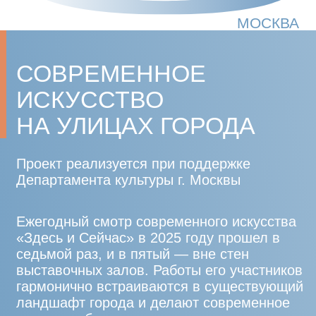
СОВРЕМЕННОЕ
ИСКУССТВО
НА УЛИЦАХ ГОРОДА
Проект реализуется при поддержке
Департамента культуры г. Москвы
Ежегодный смотр современного искусства
«Здесь и Сейчас» в 2025 году прошел в
седьмой раз, и в пятый — вне стен
выставочных залов. Работы его участников
гармонично встраиваются в существующий
ландшафт города и делают современное
искусство ближе к его жителям.
Тема этого года — «ландшафтная
ориентация». Это критерий при выборе
способа видения и соответствующей ему
системе координат. Его поиск и выражение