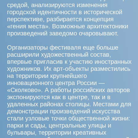
художников. Их арт-объекты разместились
на территории крупнейшего
инновационного центра России —
«Сколково». А работы российских авторов
экспонируются как в центре, так и в
удаленных районах столицы. Местами для
демонстрации произведений искусства
стали узловые точки общественной жизни:
парки и сады, центральные улицы и
бульвары, территории креативных
кластеров и образовательных учреждений.
«Здесь и Сейчас» — история о том, как
современное искусство трансформирует
привычные нам городские пейзажи,
превращая их из обыденных в
самобытные, живые, находящиеся в
постоянном диалоге с окружающей
архитектурной средой. Так на культурной
карте Москвы возникают новые точки
притяжения.