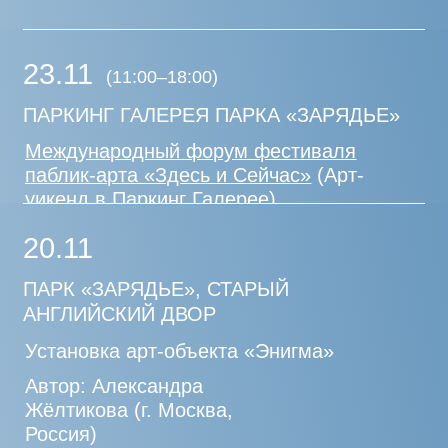
ИНСТИТУТА НАУКИ И ТЕХНОЛОГИЙ
(СКОЛТЕХ)
Установка арт-объекта «Размышление
о происхождении человека»
Автор: Антон Смит (г.
Бронкхорстспрейт, ЮАР)
12.09. 2025 — 31.07. 2026
РОССИЙСКИЙ ДОМ НАУКИ И КУЛЬТУРЫ
В БЕРЛИНЕ (ГЕРМАНИЯ)
Участие фестиваля «Здесь и Сейчас»
в выставке «Public Art. Kunst im
öffentlichen Raum Russlands».
Кураторы: Анна Малик-Короленкова
и Роман Ермаков