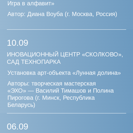
этих отношений в условиях
климатического кризиса, урбанизации
и технологического прогресса.
Переосмысление своего места
в экосистеме становится не столько
философским жестом, сколько
необходимостью — как личной, так
и коллективной. Именно поэтому
сотрудничество с музеями может придать
особую глубину и охват в исследовании
этого актуального вопроса.
Модератор:
Дарья Колпашникова, куратор, проект
«Болотоведение», Пушкинский музей
Спикеры:
Глеб Глонти, звуковой художник, куратор,
руководитель лаборатории звуковых
исследований kotä
Вера Ершова, куратор, проект «Быть