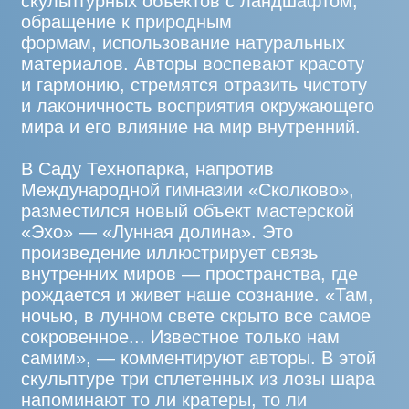
27.11
ТЕРРИТОРИЯ ДИЗАЙН-ПРОСТРАНСТВА
PORTLAND
Установка арт-объекта
«Обнимать» из серии «Мать»
Автор: Александра WeldQueen (г. Москва,
Россия)
26.11
ИННОВАЦИОННЫЙ ЦЕНТР «СКОЛКОВО»,
УЛ. АРХИМЕДА, НАПРОТИВ ЖК «КВАДРО»
Установка арт-объекта «Погружение /
Batik» из серии «Бумажный кораблик»
Автор: Мехмет Али Уйсал (г. Стамбул,
Турция / г. Париж, Франция)