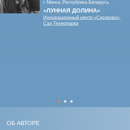
художников Василия Тимашова и Полины
Пироговой. Авторы родом из Новополоцка
(Республика Беларусь). Вместе они
окончили художественную школу
в родном городе, гимназию-колледж
искусств им. Ивана Ахремчика и кафедру
скульптуры художественного факультета
Белорусской государственной Академии
искусств.
Василий и Полина активно изучают
свойства различных материалов, поэтому
среди их проектов наблюдается
множество художественных
экспериментов с камнем, деревом,
песком и даже льдом. Но главной
отличительная черта их творческого
метода — работа с плетением из лозы.
Отдавая предпочтение естественным
компонентам, художники делают свои
арт-объекты обонятельно и тактильно
привлекательными для зрителя.
Вдохновляясь природными формами,