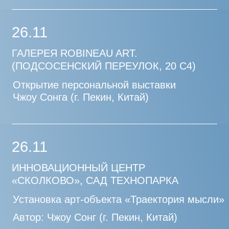
ИСКУССТВА (ММОМА)
Установка арт-объекта «Столпотворение»
Авторы: Арт-группа 25 (г.
Москва, Россия)
07.11
(18:00)
ЛЕКТОРИЙ ПАРКА «ЗАРЯДЬЕ»
Встреча с художником
Антоном Смитом (ЮАР)
«Опыт паблик-арта в ЮАР»
29.10-30.10
ИННОВАЦИОННЫЙ ЦЕНТР «СКОЛКОВО»,
ТЕРРИТОРИЯ СКОЛКОВСКОГО