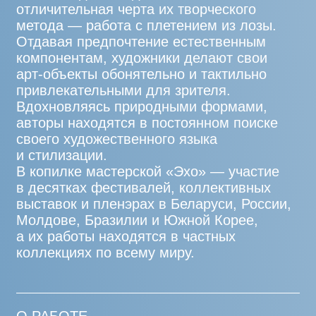
точкой начала координат в собственной
художественной системе. И даже
фундаментальное философское
противопоставление природы как
нерукотворной среды и культуры как
сферы, созданной человеком, в
контексте их творчества вовсе не
возникает. Естественный порядок здесь
господствует во всем: взаимосвязь
скульптурных объектов с ландшафтом,
обращение к природным
формам, использование натуральных
материалов. Авторы воспевают красоту
и гармонию, стремятся отразить чистоту
и лаконичность восприятия окружающего
мира и его влияние на мир внутренний.
В Саду Технопарка, напротив
Международной гимназии «Сколково»,
разместился новый объект мастерской
«Эхо» — «Лунная долина». Это
произведение иллюстрирует связь