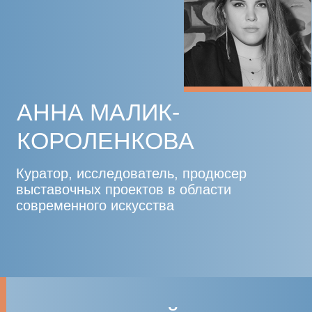
Руководитель отдела спецпроектов
и программ по развитию молодого
искусства в ММОМА. Сооснователь
Биеннале уличного искусства
«Артмоссфера»
ПЕТР
КУДРЯВЦЕВ
Урбанист, социолог, основатель
компании CM INTERNATIONAL