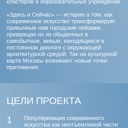
ЦЕЛИ ПРОЕКТА
1
Популяризация современного
искусства как неотъемлемой части
городского ландшафта
2
Стимулирование культурной
и социальной динамики
общественных пространств,
вовлечение жителей города
в изучение российской истории
и культуры
3
Децентрализация и активизация
культурной карты районов, создание
новых знаковых городских
достопримечательностей