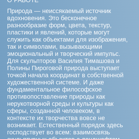
внутренних миров — пространства, где
рождается и живет наше сознание. «Там,
ночью, в лунном свете скрыто все самое
сокровенное... Известное только нам
самим», — комментируют авторы. В этой
скульптуре три сплетенных из лозы шара
напоминают то ли кратеры, то ли
спутники, то ли зримую траекторию, по
которой движется некое небесное тело.
Они точно перетекают друг в друга, и,
благодаря их сочетанию, формируется
уникальная живая взаимосвязь —
растущая и изменчивая. Многогранность
восприятия форм увлекает наше
воображение, настраивая на созерцание
и размышления.
ПРОГРАММА