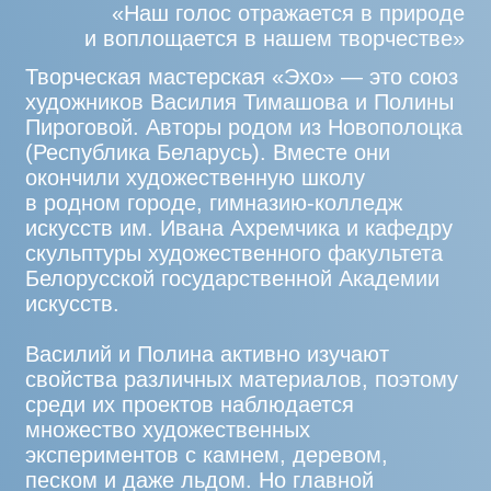
авторы находятся в постоянном поиске
своего художественного языка
и стилизации.
В копилке мастерской «Эхо» — участие
в десятках фестивалей, коллективных
выставок и пленэрах в Беларуси, России,
Молдове, Бразилии и Южной Корее,
а их работы находятся в частных
коллекциях по всему миру.
О РАБОТЕ
Природа — неиссякаемый источник
вдохновения. Это бесконечное
разнообразие форм, цвета, текстур,
пластики и явлений, которые могут
служить как объектами для изображения,
так и символами, вызывающими
эмоциональный и творческий импульс.
Для скульпторов Василия Тимашова и
Полины Пироговой природа выступает