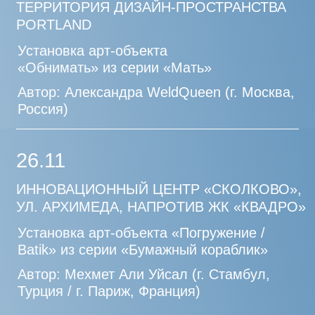
23.11
(11:00–18:00)
ПАРКИНГ ГАЛЕРЕЯ ПАРКА «ЗАРЯДЬЕ»
Международный форум фестиваля
паблик-арта «Здесь и Сейчас»
(Арт-
уикенд в Паркинг Галерее)
20.11
ПАРК «ЗАРЯДЬЕ», СТАРЫЙ
АНГЛИЙСКИЙ ДВОР
Установка арт-объекта «Энигма»
Автор: Александра
Жёлтикова (г. Москва,
Россия)
17.11
МОСКОВСКИЙ МУЗЕЙ СОВРЕМЕННОГО