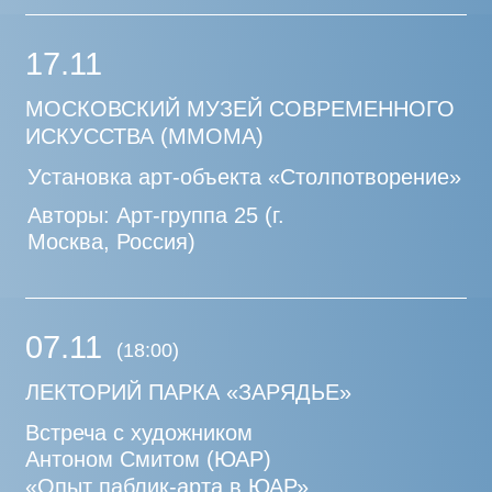
10.09–11.09
ИНОВАЦИОННЫЙ ЦЕНТР «СКОЛКОВО»,
ТЕРРИТОРИЯ ДЕТСКОЙ ПЛОЩАДКИ У
ЖК «МИЛЬФЕЙ» И МЕЖДУНАРОДНОЙ
ГИМНАЗИИ «СКОЛКОВО»
Установка арт-объекта «Алфавитяне.
Игра в алфавит»
Автор: Диана Воуба (г. Москва, Россия)
10.09
ИНОВАЦИОННЫЙ ЦЕНТР «СКОЛКОВО»,
САД ТЕХНОПАРКА
Установка арт-объекта «Лунная долина»
Авторы: творческая мастерская
«ЭХО» — Василий Тимашов и Полина