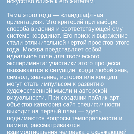
стали отличительной чертой проектов этого
года. Москва представляет собой
идеальное поле для творческого
эксперимента: участники этого процесса
оказываются в ситуации, когда любой знак,
символ, значение, история или концепт
могут стать импульсом к развитию
художественной мысли и авторской
визуальности. При создании паблик-арт-
объектов категория сайт-специфичности
выходит на первый план — здесь
поднимаются вопросы темпоральности и
памяти, рассматриваются
взаимоотношения человека с окружающей
средой, анализируются изменения
городской идентичности в исторической
перспективе, разбирается концепция
«гения места». Возможные архитектоники
произведений заведомо очаровывают.
Организаторы фестиваля еще больше
расширили художественный состав,
впервые пригласив к участию иностранных