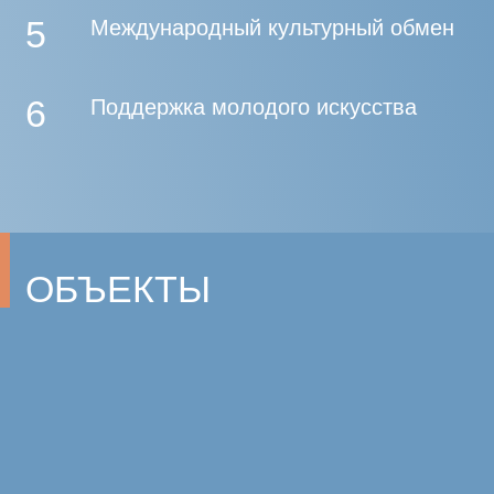
5
6
9
1
2
7
3
4
8
1
ТВОРЧЕСКАЯ МАСТЕРСКАЯ
«ЭХО»
(Василий Тимашов, Полина Пирогова)
г. Минск, Республика Беларусь