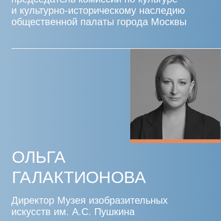
ИВАН
ПОЛИССКИЙ
Управляющий партнер арт-парка
«Никола-Ленивец»
АННА