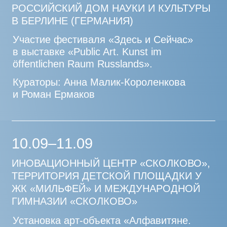
РЕЗОНАНСЫ»
Экскурсия: «Здесь и Сейчас».
Современное искусство в Сколково
Ведущие: Анна Малик-Короленкова,
Анастасия Соловьева
24.05
ДОМ КУЛЬТУРЫ «ГЭС-2»,
МЕЖДУНАРОДНЫЙ ФЕСТИВАЛЬ
«ИНТЕРМУЗЕЙ»
Панельная дискуссия «Музей
и ландшафт. Диалог с пространством»
Один из ключевых фокусов искусства
сегодня — поиск новых форм
взаимодействия человека с природой
и со средой. Художники через свою
оптику интерпретируют трансформацию