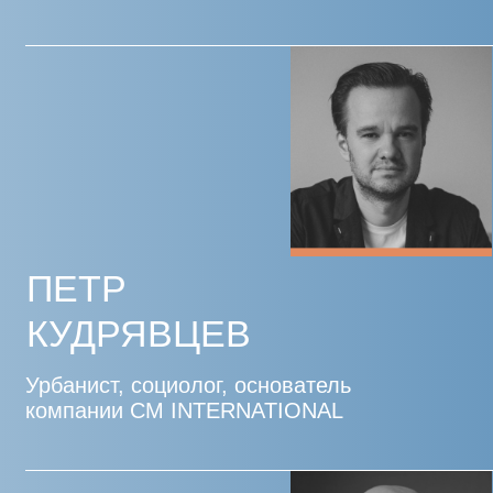
и образовательной политике
ДМИТРИЙ
ШИШКИН
Начальник отдела выставочных
проектов ГАУК г. Москвы
«Парк «Зарядье»